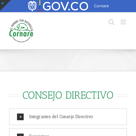
Saltar
Cornare
al
Toggle
contenido
Sliding
Bar
Area
CONSEJO DIRECTIVO
Integrantes del Consejo Directivo