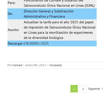
Funcionarios de Cornare y Usuarios del
Para:
Salvoconducto Único Nacional en Línea (SUNL)
Dirección General y Subdirección
De:
Administrativa y Financiera
Actualizar la tarifa para el año 2025 del papel
de impresión de Salvoconducto Único Nacional
Asunto:
en Línea para la movilización de especímenes
de la diversidad biológica
Descargar:
CIR-00001-2025
Por
Cornare
|
enero 8th, 2025
|
Circulares
Siguiente
1
2