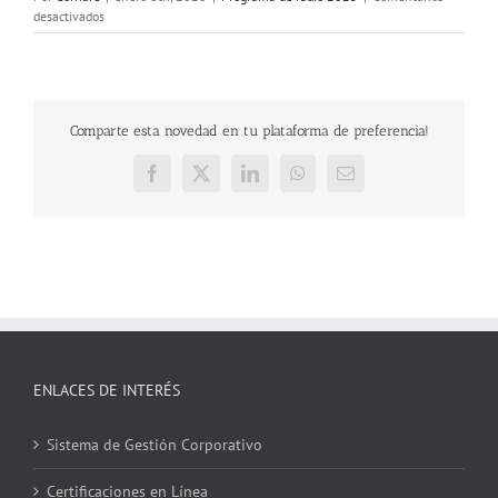
en
desactivados
22-
Observatorio
Ambiental
y
Encuentro
Comparte esta novedad en tu plataforma de preferencia!
Regional
de
Recicladores
Facebook
X
LinkedIn
WhatsApp
Correo
electrónico
ENLACES DE INTERÉS
Sistema de Gestión Corporativo
Certificaciones en Línea