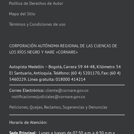
Política de Derechos de Autor
Mapa del Sitio
Términos y Condiciones de uso
CORPORACIÓN AUTÓNOMA REGIONAL DE LAS CUENCAS DE
LOS RÍOS NEGRO Y NARE «CORNARE»
Autopista Medellín – Bogotá, Carrera 59 44-48, Kilómetro 54
El Santuario, Antioquia. Teléfono: (60 4) 5201170, Fax: (60 4)
5460229. Línea gratuita: 018000 414214
Correo Electrónico:
cliente@cornare.gov.co
notificacionesjudiciales@cornare.gov.co
Peticiones, Quejas, Reclamos, Sugerencias y Denuncias
Horario de Atención:
Sede Principal:
Lunes a Jueves de 07:30 a.m. a 4:30 p.m y