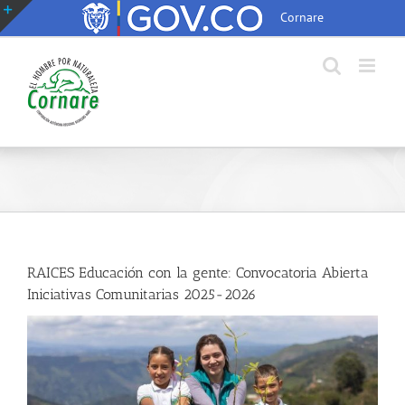
Saltar
Cornare
al
Toggle
contenido
Sliding
Bar
Area
RAICES Educación con la gente: Convocatoria Abierta
Iniciativas Comunitarias 2025-2026