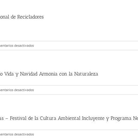
onal de Recicladores
en
entarios desactivados
22-
Observatorio
Ambiental
y
Encuentro
do Vida y Navidad Armonia con la Naturaleza
Regional
de
Recicladores
en
entarios desactivados
21-
Proyectos
Ganadores
Convocatoria
Tejiendo
s – Festival de la Cultura Ambiental Incluyente y Programa N
Vida
y
Navidad
en
entarios desactivados