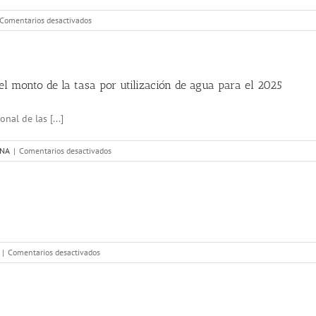
Comunitarias
2025-
en
Comentarios desactivados
2026
Aunar
esfuerzos
para
la
formulación
el monto de la tasa por utilización de agua para el 2025
de
la
al de las [...]
política
pública
de
en
ANA
|
Comentarios desactivados
residuos
Elaboración
en
del
la
Factor
Jurisdicción
Regional
cornare
y
se
aprueba
en
el
|
Comentarios desactivados
18-
monto
Cornare
de
Más
la
Cerca
tasa
Educación
por