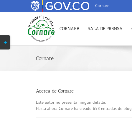
Saltar
Cornare
al
contenido
CORNARE
SALA DE PRENSA
Toggle
Sliding
Bar
Area
Cornare
Acerca de
Cornare
Este autor no presenta ningún detalle.
Hasta ahora Cornare ha creado 658 entradas de blog