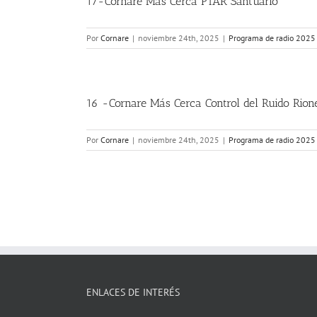
17-Cornare Más Cerca PTAR Santuario
Por
Cornare
|
noviembre 24th, 2025
|
Programa de radio 2025
16 -Cornare Más Cerca Control del Ruido Rion
Por
Cornare
|
noviembre 24th, 2025
|
Programa de radio 2025
ENLACES DE INTERÉS