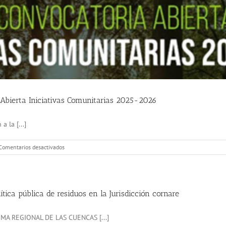
Abierta Iniciativas Comunitarias 2025-2026
 la [...]
en
Comentarios desactivados
RAICES
Educación
con
la
gente:
tica pública de residuos en la Jurisdicción cornare
Convocatoria
Abierta
 REGIONAL DE LAS CUENCAS [...]
Iniciativas